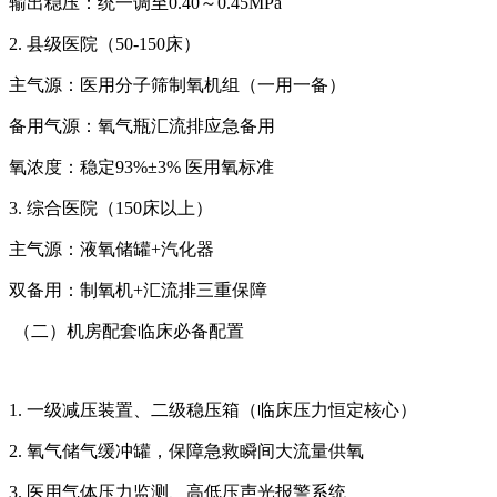
输出稳压：统一调至0.40～0.45MPa
2. 县级医院（50-150床）
主气源：医用分子筛制氧机组（一用一备）
备用气源：氧气瓶汇流排应急备用
氧浓度：稳定93%±3% 医用氧标准
3. 综合医院（150床以上）
主气源：液氧储罐+汽化器
双备用：制氧机+汇流排三重保障
（二）机房配套临床必备配置
1. 一级减压装置、二级稳压箱（临床压力恒定核心）
2. 氧气储气缓冲罐，保障急救瞬间大流量供氧
3. 医用气体压力监测、高低压声光报警系统