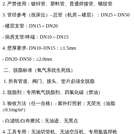
2. 严禁使用：镀锌管、塑料管、普通焊接管、螺纹管
3. 管径参考（按床位）- 总管（机房→楼层）：DN25～DN50
- 楼层支管：DN15～DN20
- 病房支管/终端：DN10～DN15
4. 壁厚要求- DN10–DN15：≥1.5mm
- DN20–DN50：≥2.0mm
二、脱脂标准（氧气系统生死线）
1. 所有管道、阀门、接头、垫片必须全脱脂
2. 脱脂剂：专用氧气脱脂剂、四氯化碳（禁油）
3. 验收方法（任一合格）- 紫外灯照射：无荧光（油脂
≤0.1mg/m²）
- 白滤纸/白布擦拭：无油迹、无黑点
4. 工具专用：无油切管机、无油空压机、专用氩弧焊枪