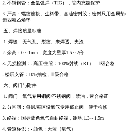
2. 不锈钢管：全氩弧焊（TIG），管内充氩保护
3. 严禁：螺纹连接、生料带、含油密封胶；密封只用金属垫/
聚四氟乙烯垫
五、焊接质量标准
1. 焊缝：无气孔、裂纹、未焊透、夹渣
2. 余高：0～1mm，宽度为壁厚1.5～2倍
3. 无损检测：- 高压/主管：100%射线（RT），Ⅱ级合格
- 楼层支管：10%抽检，Ⅲ级合格
六、阀门与附件
1. 阀门：氧气专用铜阀/不锈钢阀，禁油，带合格证
2. 分区阀：每层/每区设氧气专用截止阀，便于检修
3. 终端：国标蓝色氧气自封终端，距地 1.3～1.5m
4. 管道标识：- 颜色：天蓝（氧气）