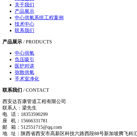
关于我们
产品展示
中心供氧系统工程案例
技术中心
联系我们
产品展示
/ PRODUCTS
中心供氧
负压吸引
医护对讲
弥散供氧
手术室净化
联系我们
/ CONTACT
西安达百康管道工程有限公司
联系人：梁先生
电 话：18353590299
座 机：15666331781
邮 箱：512551715@qq.com
地 址：陕西省西安市高新区科技六路西段88号新加坡腾飞科汇