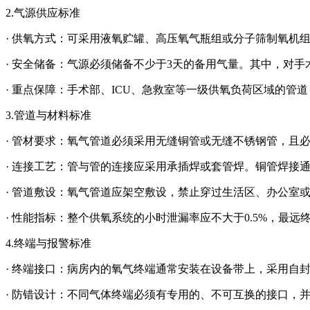
2.气源供应标准
· 供氧方式：可采用液氧贮罐、高压氧气瓶组或分子筛制氧机组
· 安全储备：气源必须储备不少于3天的备用气量。其中，对手
· 重点保障：手术部、ICU、急救室等一级供氧负荷区域的管
3.
管道与材料标准
· 管材要求：氧气管道必须采用无缝铜管或无缝不锈钢管，且必须进行
· 连接工艺：管与管的连接应采用承插焊或套管焊。铜管焊接
· 管道敷设：氧气管道应架空敷设，禁止穿过生活区、办公室
· 性能指标：整个供氧系统的小时泄漏率应不大于0.5%，最远终
4.
终端与报警标准
· 终端接口：病房内的氧气终端通常安装在设备带上，采用自
· 防错设计：不同气体终端必须有专用的、不可互换的接口，