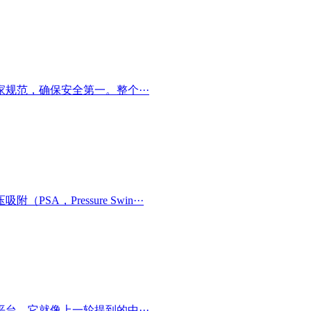
规范，确保安全第一。整个···
，Pressure Swin···
台。它就像上一轮提到的中···